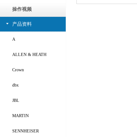
操作视频
产品资料
A
ALLEN & HEATH
Crown
dbx
JBL
MARTIN
SENNHEISER