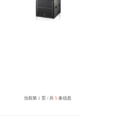
当前第
1
页 / 共
5
条信息